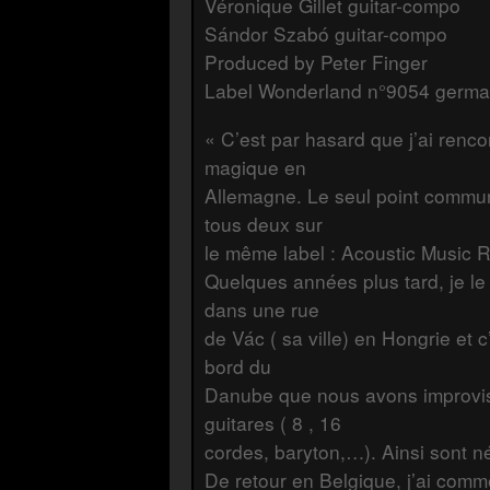
Véronique Gillet guitar-compo
Sándor Szabó guitar-compo
Produced by Peter Finger
Label Wonderland n°9054 germ
« C’est par hasard que j’ai renc
magique en
Allemagne. Le seul point commun 
tous deux sur
le même label : Acoustic Music R
Quelques années plus tard, je l
dans une rue
de Vác ( sa ville) en Hongrie et 
bord du
Danube que nous avons improvis
guitares ( 8 , 16
cordes, baryton,…). Ainsi sont n
De retour en Belgique, j’ai comm