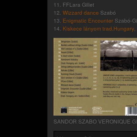
11. FFLara Gillet
12.
Wizzard dance
Szabó
13.
Enigmatic Encounter
Szabó-Gil
14.
Kiskece lányom trad.Hungary, 
SANDOR SZABO VERONIQUE GI