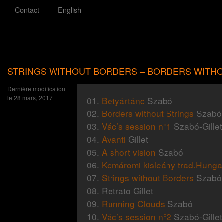
Contact
English
STRINGS WITHOUT BORDERS – BORDERS WITHO
Dernière modification
le 28 mars, 2017
01.
Betyártánc
Szabó
02.
Borders without Strings
Szabó-
03.
Vác’s session n°1
Szabó-Gillet
04.
Avanti
Gillet
05.
A short vision
Szabó
06.
Komáromi kisleány trad.Hungar
07.
Strings without Borders
Szabó-
08. Retrato Gillet
09.
Running Clouds
Szabó
10.
Vác’s session n°2
Szabó-Gillet